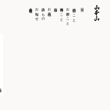
企業情報
お知らせ
読みもの
お買物
店舗
海苔のこと
お茶のこと
山本山のこと
目次
読
み