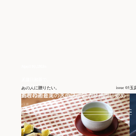
May 10, 2026
April 10, 2026
April 10, 2026
玉露日和。
〆は、お茶で。
〆は、お茶で。
issue 05
issue 16
issue 15
あの人に贈りたい。
玉
issue 05
芒種の茶会
鶏むね肉とえのきの味噌餃子 × 福岡「やめ」
あさりと豆腐のスープ ️× 箱入り「うじ茶」
#玉露
Read More
Read More
Read More