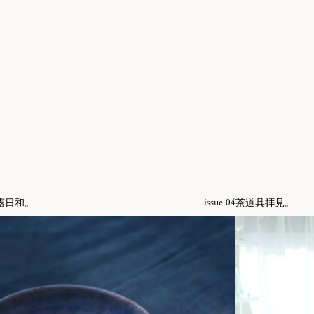
露日和。
茶道具拝見。
issue 04