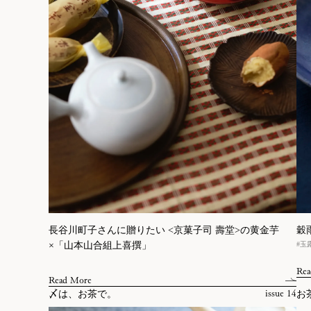
長谷川町子さんに贈りたい <京菓子司 壽堂>の黄金芋
穀
#玉
×「山本山合組上喜撰」
Rea
Read More
〆は、お茶で。
お
issue 14