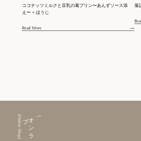
ココナッツミルクと豆乳の葛プリン〜あんずソース添
落
え〜 × ほうじ
Rea
Read More
{Online Shop}
プ