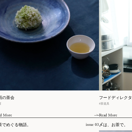
雨の茶会
フードディレクタ
露
#茶道具
d More
Read More
茶でめぐる物語。
〆は、お茶で。
issue 03