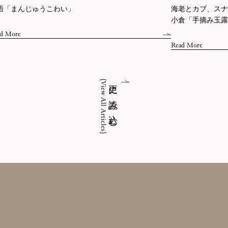
語「まんじゅうこわい」
海老とカブ、スナ
小倉「手摘み玉露
d More
Read More
{View All Articles}
更に読み込む