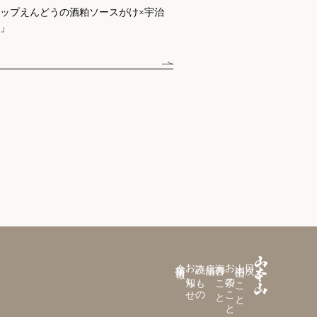
ップえんどうの酒粕ソースがけ×宇治
」
企業情報
お知らせ
読みもの
店舗
海苔のこと
お茶のこと
山本山のこと
目次