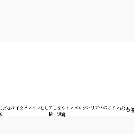
お
茶
との
新
しい
付
き
合
い
方
、
ライフスタイルなど
しむ
ギフトや
道
具
を
通
して
愉
、
フ
ー
ドとのペアリングや
もの