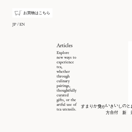
お買物はこちら
JP
EN
Articles
Explore
new ways to
experience
tea,
whether
through
culinary
pairings,
thoughtfully
curated
gifts, or the
。
見
つ
かります
が
artful use of
tea utensils.