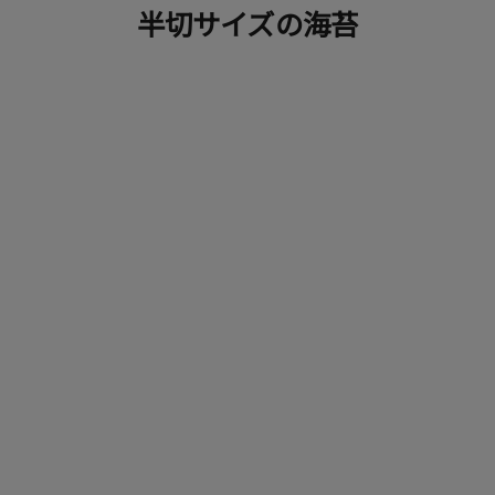
半切サイズの海苔
やまもとやま焼8切半切セット
「やまもとやま」海
半
セール価格
¥3,240
セー
¥5,4
(5.0)