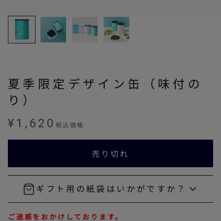
夏季限定デザイン缶（味付の
り）
セール価格
¥1,620
税込価格
売り切れ
ギフト用の紙袋はいかがですか？
ご迷惑をおかけしております。