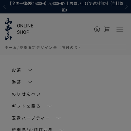
コンテンツへ移動
【全国一律送料600円】5,400円以上お買い上げで送料無料（当社負
前へ
次
担）
マイページに移
カートを開
メニ
ホーム
夏季限定デザイン缶（味付のり）
お茶
海苔
のりせんべい
ギフトを贈る
玉露ハーブティー
新商品/お値打ち品