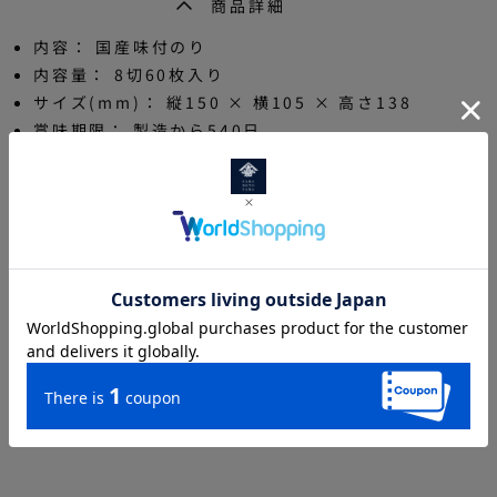
商品詳細
内容：
国産味付のり
内容量：
8切60枚入り
サイズ(mm)：
縦150 × 横105 × 高さ138
賞味期限：
製造から540日
産地：
国産
特定原材料等（28品目）：
小麦・大豆
商品コード：KST-NA
(5.0)
#ごはんのお供
#ご自宅用
#カット海苔