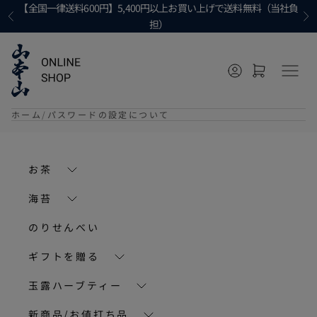
コンテンツへ移動
【全国一律送料600円】5,400円以上お買い上げで送料無料（当社負
前へ
次
担）
マイページに移
カートを開
メニ
ホーム
パスワードの設定について
お茶
海苔
のりせんべい
ギフトを贈る
玉露ハーブティー
新商品/お値打ち品