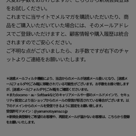
をお試しください。
これまでに当サイトでメルマガを購読いただいたり、商
品をご購入いただいていた場合には、そのメールアドレ
スでご登録いただけますと、顧客情報や購入履歴は統合
されますのでご安心ください。
ご不明な点がございましたら、お手数ですが右下のチャ
ットよりご連絡をお願いいたします。
＊迷惑メールフィルタ機能により、当店からのメールが迷惑メール扱いとなり、[迷惑メ
ール]フォルダや[ごみ箱]に移動されている可能性がございます。お手数をお掛け致します
が、[迷惑メール]フォルダや[ごみ箱]をご確認くださいませ。
＊またdocomo・au・Softbankなどのキャリアメールや一部のメールドメインで、セキュ
リティ設定により当ショップからのメールの受信が拒否されている場合がございます。以
下のドメインからのメールを受信できるように設定をお願い致します。
受信許可ドメイン：@yamamotoyama.co.jp
＊新規会員登録をご希望のお客様や、再設定メールが届かないお客様は、
こちらから
登録
をお願いいたします。