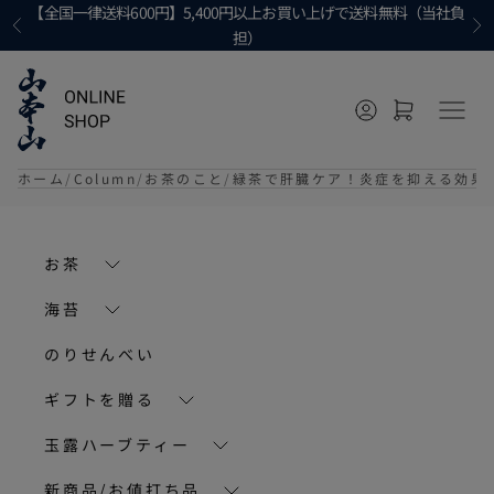
コンテンツへ移動
【全国一律送料600円】5,400円以上お買い上げで送料無料（当社負
前へ
次
担）
マイページに移
カートを開
メニ
ホーム
Column
お茶のこと
緑茶で肝臓ケア！炎症を抑える効果
お茶
海苔
のりせんべい
ギフトを贈る
玉露ハーブティー
新商品/お値打ち品