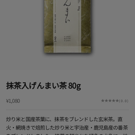
抹茶入げんまい茶 80g
セール価格
¥1,080
(0.0)
炒り米と国産茶葉に、抹茶をブレンドした玄米茶。直
火・網焼きで焙煎した炒り米と宇治産・鹿児島産の番茶