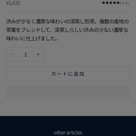
セール価格
¥1,620
(4.8)
渋みが少なく濃厚な味わいの深蒸し煎茶。複数の産地の
茶葉をブレンドして、深蒸しらしい渋みの少ない濃厚な
味わいに仕上げました。
数量を減らす
数量を増やす
カートに追加
other articles