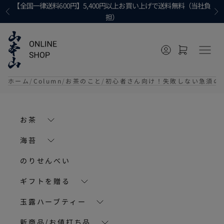
コンテンツへ移動
【全国一律送料600円】5,400円以上お買い上げで送料無料（当社負
前へ
次
担）
マイページに移
カートを開
メニ
ホーム
Column
お茶のこと
初心者さん向け！失敗しない急須の
お茶
海苔
のりせんべい
ギフトを贈る
玉露ハーブティー
新商品/お値打ち品