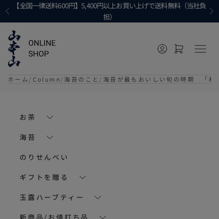
コンテンツへ移動
【全国一律送料600円】5,400円以上お買い上げで送料無料（当社負
前へ
次
担）
マイページに移
カートを開
メニ
ホーム
Column
海苔のこと
海苔が最もおいしい旬の時期 「初
お茶
海苔
のりせんべい
ギフトを贈る
玉露ハーブティー
新商品/お値打ち品